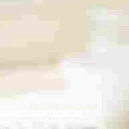
BISTRONOMIE
Kwalitatief goed eten en drinken in een
ontspannen omgeving bij Mau's Bistro.